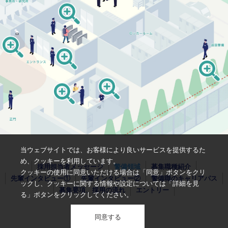
当ウェブサイトでは、お客様により良いサービスを提供するた
め、クッキーを利用しています。
採用担当者メッセージ
警備領域
募集職種紹介
クッキーの使用に同意いただける場合は「同意」ボタンをクリ
先輩インタビュー①
先輩インタビュー②
警備職のキャリアパス
ックし、クッキーに関する情報や設定については「詳細を見
募集要項、採用の流れ
エントリー
る」ボタンをクリックしてください。
同意する