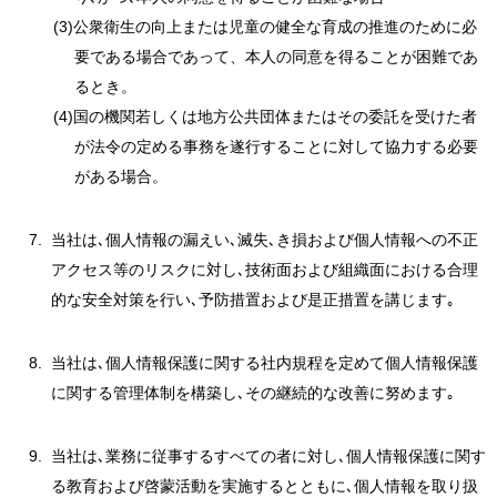
(3)公衆衛生の向上または児童の健全な育成の推進のために必
要である場合であって、本人の同意を得ることが困難であ
るとき。
(4)国の機関若しくは地方公共団体またはその委託を受けた者
が法令の定める事務を遂行することに対して協力する必要
がある場合。
当社は､個人情報の漏えい､滅失､き損および個人情報への不正
アクセス等のリスクに対し､技術面および組織面における合理
的な安全対策を行い､予防措置および是正措置を講じます｡
当社は､個人情報保護に関する社内規程を定めて個人情報保護
に関する管理体制を構築し､その継続的な改善に努めます｡
当社は､業務に従事するすべての者に対し､個人情報保護に関す
る教育および啓蒙活動を実施するとともに､個人情報を取り扱