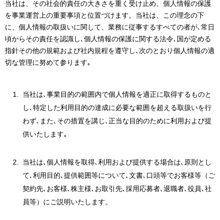
当社は、その社会的責任の大きさを重く受け止め、個人情報の保護
を事業運営上の重要事項と位置づけます。当社は、この理念の下
に、個人情報の取扱いに関して、業務に従事するすべての者が､常日
頃からその責任を認識し､個人情報の保護に関する法令､国が定める
指針その他の規範および社内規程を遵守し､次のとおり個人情報の適
切な管理に努めて参ります｡
当社は､事業目的の範囲内で個人情報を適正に取得するものと
し､特定した利用目的の達成に必要な範囲を超える取扱いを行
わず､また､その措置を講じ､正当な目的のために利用および提
供いたします｡
当社は､個人情報を取得､利用および提供する場合は､原則とし
て､利用目的､提供範囲等について､文書､口頭等でお客様等（ご
契約先､お客様､株主様､お取引先､採用応募者､退職者､役員､社
員等）にご説明いたします。