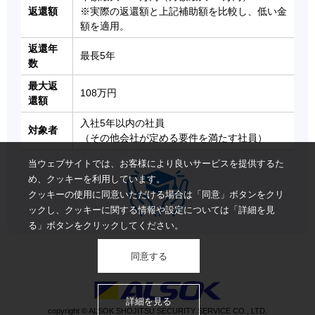
返還額
※実際の返還額と上記補助額を比較し、低い金
額を適用。
返還年
最長5年
数
最大返
108万円
還額
入社5年以内の社員
対象者
（その他会社が定める要件を満たす社員）
当ウェブサイトでは、お客様により良いサービスを提供するた
め、クッキーを利用しています。
クッキーの使用に同意いただける場合は「同意」ボタンをクリ
ックし、クッキーに関する情報や設定については「詳細を見
る」ボタンをクリックしてください。
同意する
詳細を見る
copyright © ALSOK SHOJITSU SECURITY SERVICE CO., LTD.