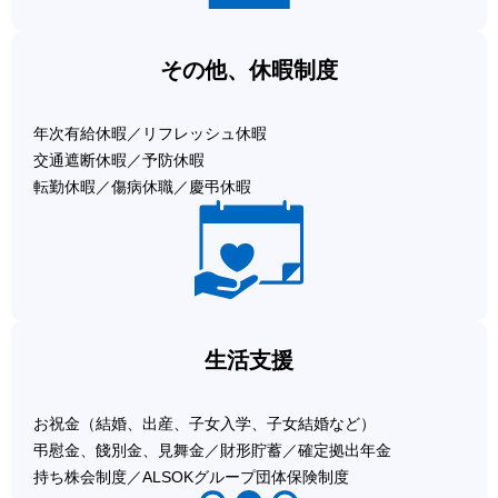
その他、休暇制度
年次有給休暇／リフレッシュ休暇
交通遮断休暇／予防休暇
転勤休暇／傷病休職／慶弔休暇
生活支援
お祝金（結婚、出産、子女入学、子女結婚など）
弔慰金、餞別金、見舞金／財形貯蓄／確定拠出年金
持ち株会制度／ALSOKグループ団体保険制度