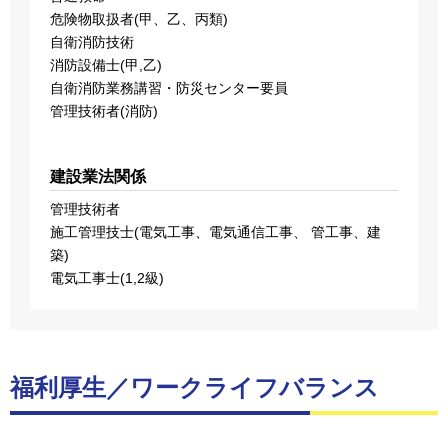
危険物取扱者(甲、⼄、丙類)
⾃衛消防技術
消防設備⼠(甲,⼄)
⾃衛消防業務講習・防災センター要員
管理技術者(消防)
建設業法関係
管理技術者
施⼯管理技⼠(電気⼯事、電気通信⼯事、 管⼯事、建
築)
電気⼯事⼠(1,2級)
福利厚生／ワークライフバランス