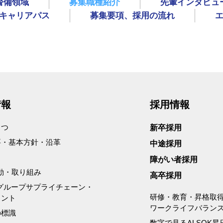
警備領域
募集職種紹介
先輩インタビュ
キャリアパス
募集要項、採用の流れ
情報
採用情報
さつ
新卒採⽤
要・基本方針・沿革
中途採用
障がい者採⽤
活動・取り組み
高卒採⽤
Kグループサプライチェーン・
研修・教育・昇格取
メント
ワークライフバラン
の標識
数字で見るALSOK