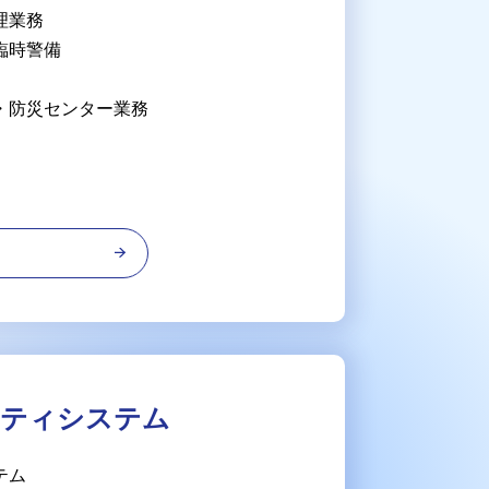
理業務
臨時警備
・防災センター業務
る
ティシステム
テム