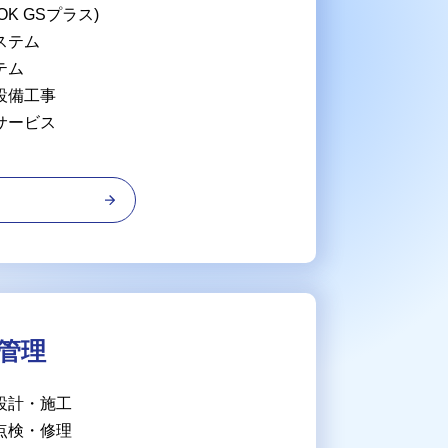
OK GSプラス)
ステム
テム
設備工事
サービス
る
管理
設計・施工
点検・修理